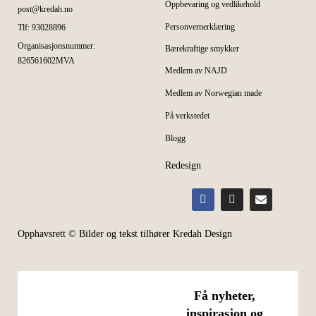
Oppbevaring og vedlikehold
post@kredah.no
Personvernerklæring
Tlf: 93028896
Organisasjonsnummer:
Bærekraftige smykker
826561602MVA
Medlem av NAJD
Medlem av Norwegian made
På verkstedet
Blogg
Redesign
Opphavsrett © Bilder og tekst tilhører Kredah Design
Få nyheter,
inspirasjon og