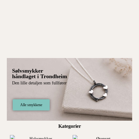
Fri frakt over 900 kr · Betal med Vipps eller Klarna
0
0
kr
Sølvsmykker
håndlaget i Trondheim
Den lille detaljen som fullfører
Alle smykkene
Kategorier