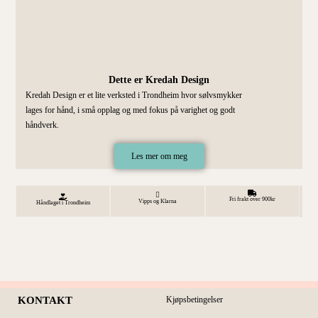
Dette er Kredah Design
Kredah Design er et lite verksted i Trondheim hvor sølvsmykker
lages for hånd, i små opplag og med fokus på varighet og godt
håndverk.
Les mer om meg
Fri frakt over 900kr
Vipps og Klarna
Håndlaget i Trondheim
KONTAKT
Kjøpsbetingelser