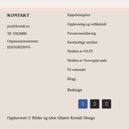
KONTAKT
Kjøpsbetingelser
Oppbevaring og vedlikehold
post@kredah.no
Personvernerklæring
Tlf: 93028896
Organisasjonsnummer:
Bærekraftige smykker
826561602MVA
Medlem av NAJD
Medlem av Norwegian made
På verkstedet
Blogg
Redesign
Opphavsrett © Bilder og tekst tilhører Kredah Design