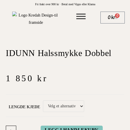
Fri frakt over 900 kr · Betal med Vipps eller Klarna
0
0
kr
IDUNN Halssmykke Dobbel
1 850
kr
LENGDE KJEDE
LEGG I HANDLEKURV